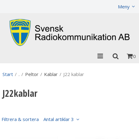
Visa varukorgen
Till kassan
Meny
0
Start
/
.
/
Peltor
/
Kablar
/
J22 kablar
J22kablar
Filtrera & sortera
Antal artiklar 3