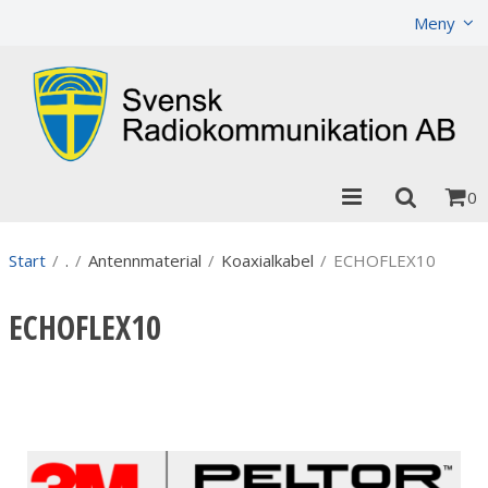
Visa varukorgen
Till kassan
Meny
0
Start
/
.
/
Antennmaterial
/
Koaxialkabel
/
ECHOFLEX10
ECHOFLEX10