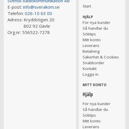
Svensk Radiokommunikation AB
Start
E-post:
info@sverakom.se
Telefon:
026-10 63 00
HJÄLP
Adress:
Kryddstigen 20
För nya kunder
802 92 Gävle
Så handlar du
Org.nr:
556522-7278
Söktips
Mitt konto
Leverans
Betalning
Säkerhet & Cookies
Snabborder
Kontakt
Logga in
MITT KONTO
Hjälp
För nya kunder
Så handlar du
Söktips
Mitt konto
Leverans